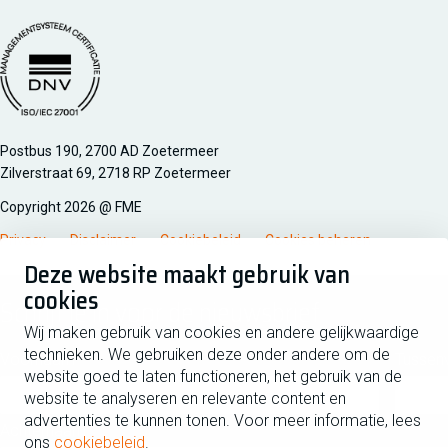
Managementsyteem certificatie DNV iso/iec 27001
Postbus 190, 2700 AD Zoetermeer
Zilverstraat 69, 2718 RP Zoetermeer
Copyright 2026 @ FME
Privacy
Disclaimer
Cookiebeleid
Cookies beheren
Deze website maakt gebruik van
cookies
Schrijf je in voor de nieuwsbrief
Wij maken gebruik van cookies en andere gelijkwaardige
technieken. We gebruiken deze onder andere om de
Voornaam
Tussen
website goed te laten functioneren, het gebruik van de
website te analyseren en relevante content en
advertenties te kunnen tonen. Voor meer informatie, lees
Achternaam
ons
cookiebeleid
.