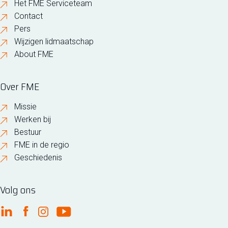
Het FME Serviceteam
Contact
Pers
Wijzigen lidmaatschap
About FME
Over FME
Missie
Werken bij
Bestuur
FME in de regio
Geschiedenis
Volg ons
FME Linkedin
FME Facebook
FME Instagram
FME Youtube