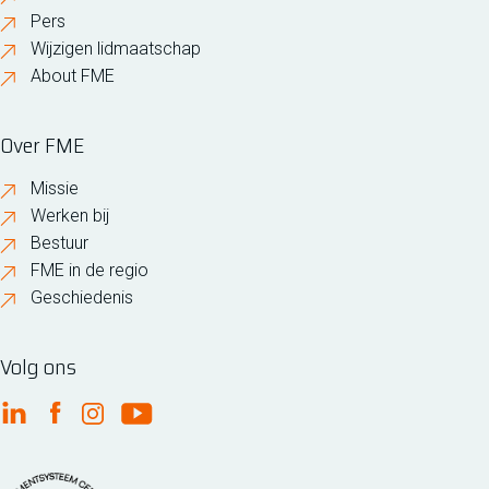
Pers
Wijzigen lidmaatschap
About FME
Over FME
Missie
Werken bij
Bestuur
FME in de regio
Geschiedenis
Volg ons
FME Linkedin
FME Facebook
FME Instagram
FME Youtube