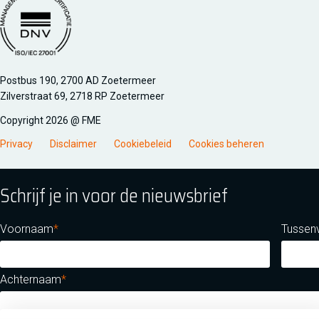
Managementsyteem certificatie DNV iso/iec 27001
Postbus 190, 2700 AD Zoetermeer
Zilverstraat 69, 2718 RP Zoetermeer
Copyright 2026 @ FME
Privacy
Disclaimer
Cookiebeleid
Cookies beheren
Schrijf je in voor de nieuwsbrief
Voornaam
Tussen
Achternaam