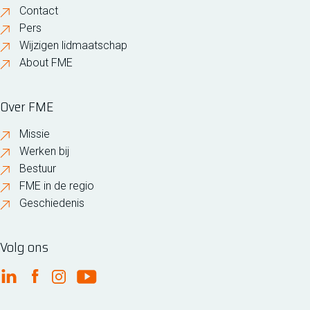
Contact
Pers
Wijzigen lidmaatschap
About FME
Over FME
Missie
Werken bij
Bestuur
FME in de regio
Geschiedenis
Volg ons
FME Linkedin
FME Facebook
FME Instagram
FME Youtube