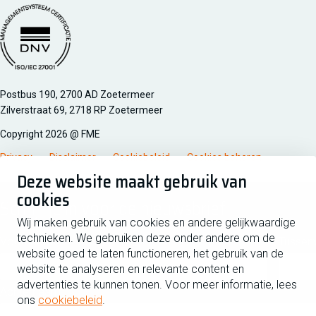
Managementsyteem certificatie DNV iso/iec 27001
Postbus 190, 2700 AD Zoetermeer
Zilverstraat 69, 2718 RP Zoetermeer
Copyright 2026 @ FME
Privacy
Disclaimer
Cookiebeleid
Cookies beheren
Deze website maakt gebruik van
cookies
Schrijf je in voor de nieuwsbrief
Wij maken gebruik van cookies en andere gelijkwaardige
technieken. We gebruiken deze onder andere om de
Voornaam
Tussen
website goed te laten functioneren, het gebruik van de
website te analyseren en relevante content en
advertenties te kunnen tonen. Voor meer informatie, lees
Achternaam
ons
cookiebeleid
.