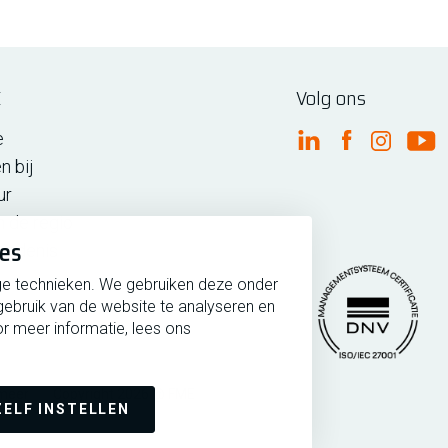
E
Volg ons
e
FME Linkedin
FME Facebo
FME Ins
FM
n bij
ur
n de regio
ies
iedenis
ge technieken. We gebruiken deze onder
gebruik van de website te analyseren en
r meer informatie, lees ons
rmeer
Copyright 2026 @ FME
Managementsytee
ZELF INSTELLEN