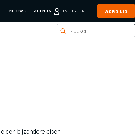
NIEUWS
AGENDA
INLOGGEN
WORD LID
lden bijzondere eisen.