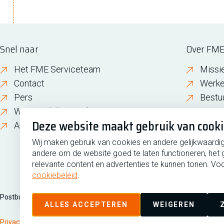
Snel naar
Over FM
Het FME Serviceteam
Missi
Contact
Werke
Pers
Bestu
Wijzigen lidmaatschap
FME i
Deze website maakt gebruik van cook
About FME
Gesch
Wij maken gebruik van cookies en andere gelijkwaardi
andere om de website goed te laten functioneren, het 
relevante content en advertenties te kunnen tonen. Voo
cookiebeleid
.
Postbus 190, 2700 AD Zoetermeer
Zilverstraat 69, 2718 RP Zoete
ALLES ACCEPTEREN
WEIGEREN
Privacy
Disclaimer
Cookiebeleid
Cookies beheren