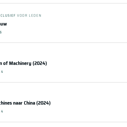
XCLUSIEF
VOOR LEDEN
ouw
26
n of Machinery (2024)
24
hines naar China (2024)
24