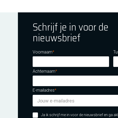
Schrijf je in voor de
nieuwsbrief
ok
tagram
E Youtube
Voornaam
Tu
Achternaam
E-mailadres
m certificatie DNV iso/iec 27001
Ja ik schrijf me in voor de nieuwsbrief en ga 