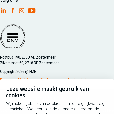
FME Linkedin
FME Facebook
FME Instagram
FME Youtube
Managementsyteem certificatie DNV iso/iec 27001
Postbus 190, 2700 AD Zoetermeer
Zilverstraat 69, 2718 RP Zoetermeer
Copyright 2026 @ FME
Privacy
Disclaimer
Cookiebeleid
Cookies beheren
Deze website maakt gebruik van
cookies
Schrijf je in voor de nieuwsbrief
Wij maken gebruik van cookies en andere gelijkwaardige
technieken. We gebruiken deze onder andere om de
Voornaam
Tussen