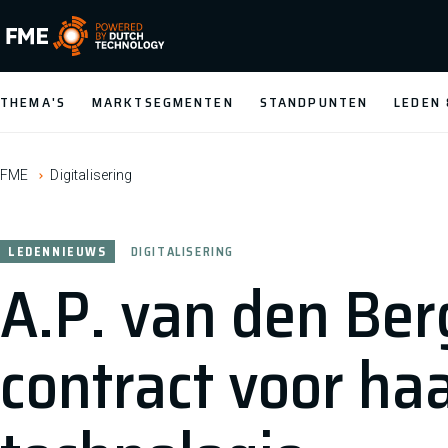
FME Logo, to the homepage
THEMA'S
MARKTSEGMENTEN
STANDPUNTEN
LEDEN
FME
Digitalisering
LEDENNIEUWS
DIGITALISERING
A.P. van den Berg
contract voor ha