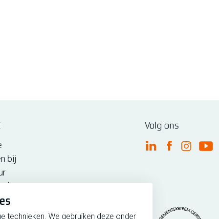
E
Volg ons
e
FME Linkedin
FME Facebo
FME Ins
FM
n bij
ur
n de regio
ies
iedenis
ge technieken. We gebruiken deze onder