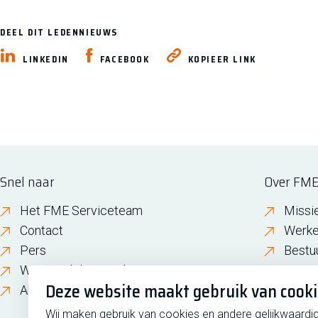
DEEL DIT LEDENNIEUWS
LINKEDIN
FACEBOOK
KOPIEER LINK
Snel naar
Over FM
Het FME Serviceteam
Missi
Contact
Werke
Pers
Bestu
Wijzigen lidmaatschap
FME i
Deze website maakt gebruik van cook
About FME
Gesch
Wij maken gebruik van cookies en andere gelijkwaardi