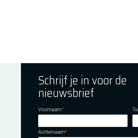
Schrijf je in voor de
nieuwsbrief
ok
tagram
E Youtube
Voornaam
Tu
Achternaam