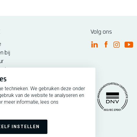
E
Volg ons
e
FME Linkedin
FME Facebo
FME Ins
FM
n bij
ur
n de regio
ies
iedenis
ge technieken. We gebruiken deze onder
gebruik van de website te analyseren en
r meer informatie, lees ons
rmeer
Copyright 2026 @ FME
Managementsytee
ZELF INSTELLEN