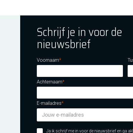
Schrijf je in voor de
nieuwsbrief
ok
tagram
E Youtube
Voornaam
Tu
Achternaam
E-mailadres
m certificatie DNV iso/iec 27001
Ja ik schrijf me in voor de nieuwsbrief en ga 