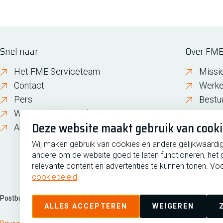
Snel naar
Over FM
Het FME Serviceteam
Missi
Contact
Werke
Pers
Bestu
Wijzigen lidmaatschap
FME i
Deze website maakt gebruik van cook
About FME
Gesch
Wij maken gebruik van cookies en andere gelijkwaardi
andere om de website goed te laten functioneren, het 
relevante content en advertenties te kunnen tonen. Voo
cookiebeleid
.
Postbus 190, 2700 AD Zoetermeer
Zilverstraat 69, 2718 RP Zoete
ALLES ACCEPTEREN
WEIGEREN