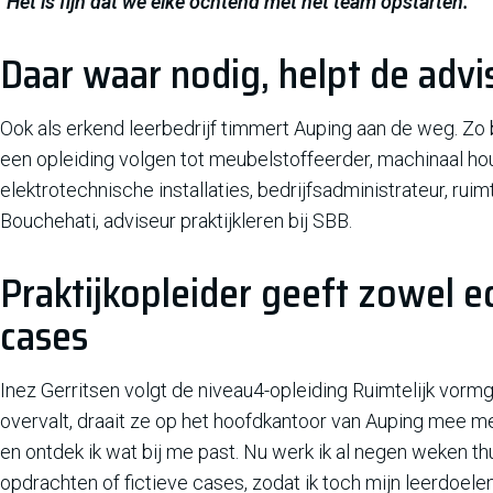
"Het is fijn dat we elke ochtend met het team opstarten."
Daar waar nodig, helpt de advis
Ook als erkend leerbedrijf timmert Auping aan de weg. Z
een opleiding volgen tot meubelstoffeerder, machinaal 
elektrotechnische installaties, bedrijfsadministrateur, ruim
Bouchehati, adviseur praktijkleren bij SBB.
Praktijkopleider geeft zowel e
cases
Inez Gerritsen volgt de niveau4-opleiding Ruimtelijk vormg
overvalt, draait ze op het hoofdkantoor van Auping mee me
en ontdek ik wat bij me past. Nu werk ik al negen weken thu
opdrachten of fictieve cases, zodat ik toch mijn leerdoelen