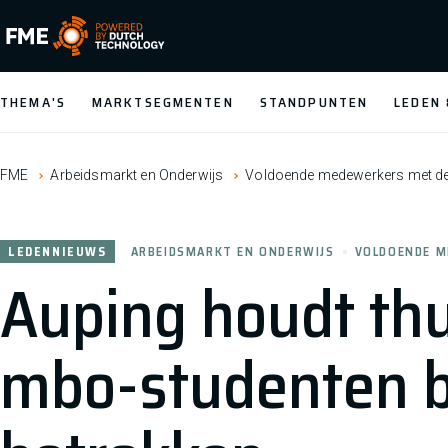
FME Logo, to the homepage
THEMA'S
MARKTSEGMENTEN
STANDPUNTEN
LEDEN
FME
Arbeidsmarkt en Onderwijs
Voldoende medewerkers met de j
LEDENNIEUWS
ARBEIDSMARKT EN ONDERWIJS
VOLDOENDE M
Auping houdt th
mbo-studenten bi