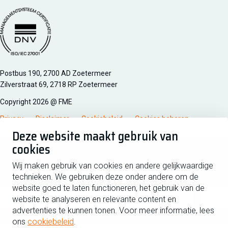
Managementsyteem certificatie DNV iso/iec 27001
Postbus 190, 2700 AD Zoetermeer
Zilverstraat 69, 2718 RP Zoetermeer
Copyright 2026 @ FME
Privacy
Disclaimer
Cookiebeleid
Cookies beheren
Deze website maakt gebruik van
cookies
Schrijf je in voor de nieuwsbrief
Wij maken gebruik van cookies en andere gelijkwaardige
technieken. We gebruiken deze onder andere om de
Voornaam
Tussen
website goed te laten functioneren, het gebruik van de
website te analyseren en relevante content en
advertenties te kunnen tonen. Voor meer informatie, lees
Achternaam
ons
cookiebeleid
.