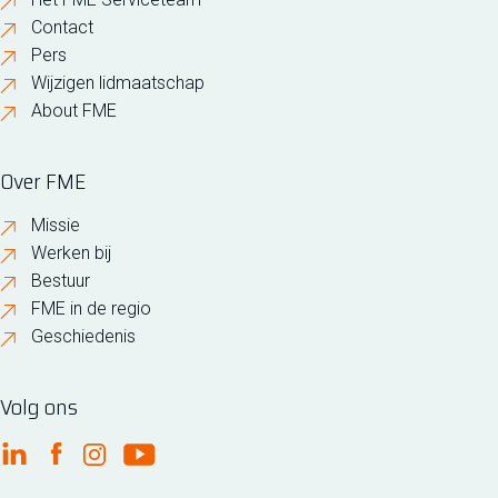
Contact
Pers
Wijzigen lidmaatschap
About FME
Over FME
Missie
Werken bij
Bestuur
FME in de regio
Geschiedenis
Volg ons
FME Linkedin
FME Facebook
FME Instagram
FME Youtube