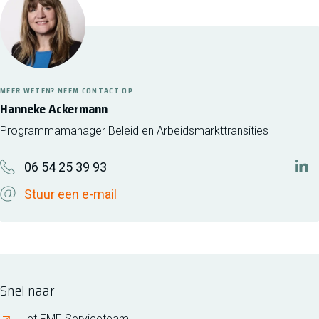
MEER WETEN? NEEM CONTACT OP
Hanneke Ackermann
Programmamanager Beleid en Arbeidsmarkttransities
06 54 25 39 93
htt
Stuur een e-mail
Snel naar
Het FME Serviceteam