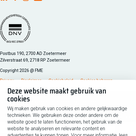
FME Linkedin
FME Facebook
FME Instagram
FME Youtube
Managementsyteem certificatie DNV iso/iec 27001
Postbus 190, 2700 AD Zoetermeer
Zilverstraat 69, 2718 RP Zoetermeer
Copyright 2026 @ FME
Privacy
Disclaimer
Cookiebeleid
Cookies beheren
Deze website maakt gebruik van
cookies
Schrijf je in voor de nieuwsbrief
Wij maken gebruik van cookies en andere gelijkwaardige
technieken. We gebruiken deze onder andere om de
Voornaam
Tussen
website goed te laten functioneren, het gebruik van de
website te analyseren en relevante content en
advertenties te kunnen tonen. Voor meer informatie, lees