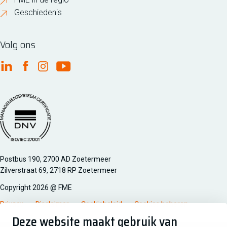
Geschiedenis
Volg ons
FME Linkedin
FME Facebook
FME Instagram
FME Youtube
Managementsyteem certificatie DNV iso/iec 27001
Postbus 190, 2700 AD Zoetermeer
Zilverstraat 69, 2718 RP Zoetermeer
Copyright 2026 @ FME
Privacy
Disclaimer
Cookiebeleid
Cookies beheren
Deze website maakt gebruik van