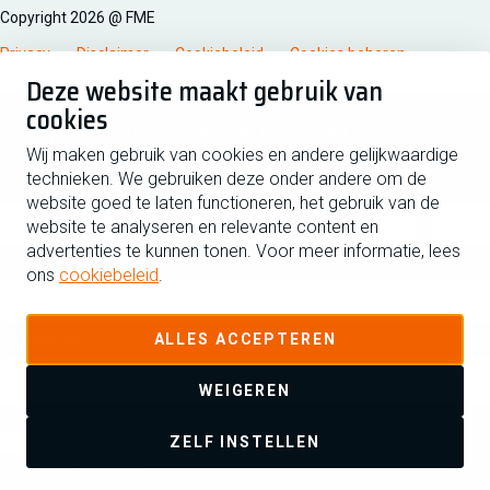
Copyright 2026 @ FME
Privacy
Disclaimer
Cookiebeleid
Cookies beheren
Deze website maakt gebruik van
cookies
Schrijf je in voor de nieuwsbrief
Wij maken gebruik van cookies en andere gelijkwaardige
technieken. We gebruiken deze onder andere om de
Voornaam
Tussen
website goed te laten functioneren, het gebruik van de
website te analyseren en relevante content en
advertenties te kunnen tonen. Voor meer informatie, lees
Achternaam
ons
cookiebeleid
.
E-mailadres
ALLES ACCEPTEREN
WEIGEREN
Ja ik schrijf me in voor de nieuwsbrief en ga akkoord met de
ZELF INSTELLEN
privacyverklaring