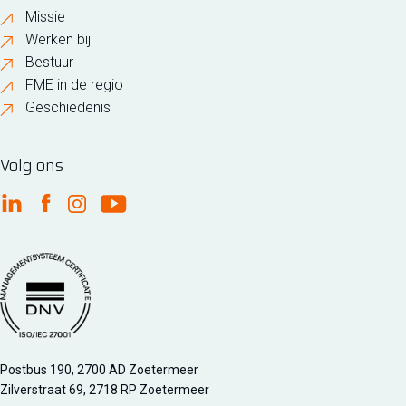
Missie
Werken bij
Bestuur
FME in de regio
Geschiedenis
Volg ons
FME Linkedin
FME Facebook
FME Instagram
FME Youtube
Managementsyteem certificatie DNV iso/iec 27001
Postbus 190, 2700 AD Zoetermeer
Zilverstraat 69, 2718 RP Zoetermeer