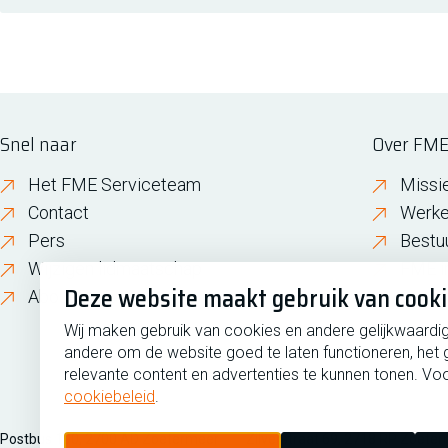
Snel naar
Over FM
Het FME Serviceteam
Missi
Contact
Werke
Pers
Bestu
Wijzigen lidmaatschap
FME i
Deze website maakt gebruik van cook
About FME
Gesch
Wij maken gebruik van cookies en andere gelijkwaardi
andere om de website goed te laten functioneren, het 
relevante content en advertenties te kunnen tonen. Voo
cookiebeleid
.
Postbus 190, 2700 AD Zoetermeer
Zilverstraat 69, 2718 RP Zoete