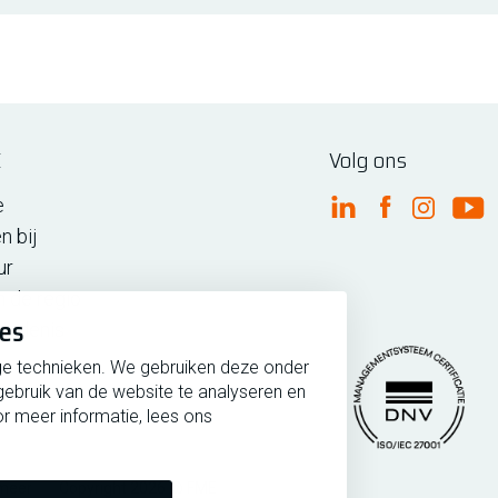
E
Volg ons
e
FME Linkedin
FME Facebo
FME Ins
FM
n bij
ur
n de regio
ies
iedenis
ge technieken. We gebruiken deze onder
gebruik van de website te analyseren en
r meer informatie, lees ons
rmeer
Copyright 2026 @ FME
Managementsytee