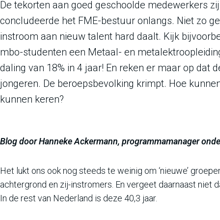
De tekorten aan goed geschoolde medewerkers zijn 
concludeerde het FME-bestuur onlangs. Niet zo gek
instroom aan nieuw talent hard daalt. Kijk bijvoor
mbo-studenten een Metaal- en metalektroopleiding.
daling van 18% in 4 jaar! En reken er maar op dat d
jongeren. De beroepsbevolking krimpt. Hoe kunnen 
kunnen keren?
Blog door Hanneke Ackermann, programmamanager onder
Het lukt ons ook nog steeds te weinig om ‘nieuwe’ groepe
achtergrond en zij-instromers. En vergeet daarnaast niet dat
In de rest van Nederland is deze 40,3 jaar.