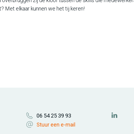
n overbruggen zij de kloof tussen de skills die medewerker
? Met elkaar kunnen we het tij keren!
06 54 25 39 93
https://
Stuur een e-mail