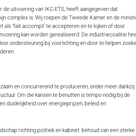
or de uitvoering van IKC-ETS, heeft aangegeven dat
rmijn complex is. Wij roepen de Tweede Kamer en de minist
 als ‘fait accompli’ te accepteren en te kijken of door
e invoering kan worden gerealiseerd. De industriecoalitie he
or ondersteuning bij voorlichting en door te helpen zoek
nderen.
rzaam en concurrerend te produceren, onder meer dankzij
uctuur. Om die kansen te benutten is tempo nodig bij de
n duidelijkheid over energieprijzen, beleid en
schap richting politiek en kabinet: behoud van een sterke