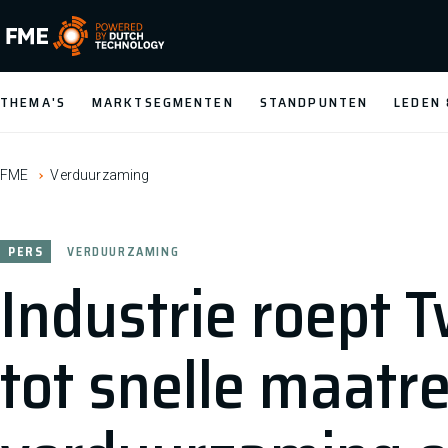
FME Logo, to the homepage
THEMA'S
MARKTSEGMENTEN
STANDPUNTEN
LEDEN
FME
Verduurzaming
PERS
VERDUURZAMING
Industrie roept
tot snelle maatr