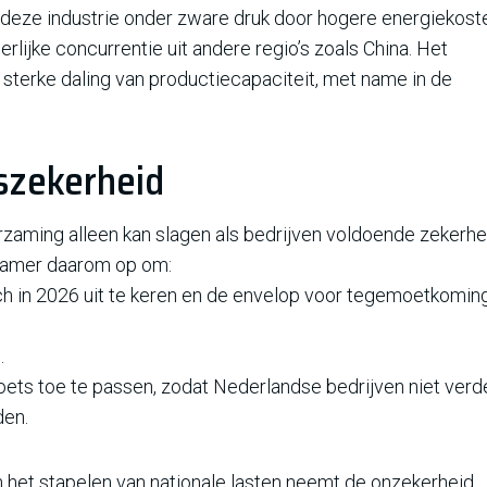
at deze industrie onder zware druk door hogere energiekost
rlijke concurrentie uit andere regio’s zoals China. Het
sterke daling van productiecapaciteit, met name in de
gszekerheid
urzaming alleen kan slagen als bedrijven voldoende zekerhe
 Kamer daarom op om:
ch in 2026 uit te keren en de envelop voor tegemoetkomin
.
oets toe te passen, zodat Nederlandse bedrijven niet verd
den.
n het stapelen van nationale lasten neemt de onzekerheid