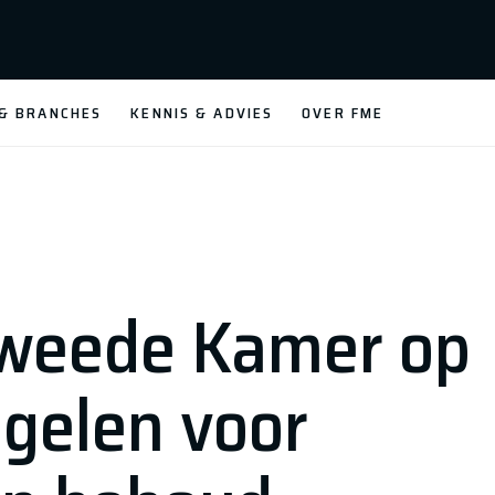
 & BRANCHES
KENNIS & ADVIES
OVER FME
 Tweede Kamer op
egelen voor