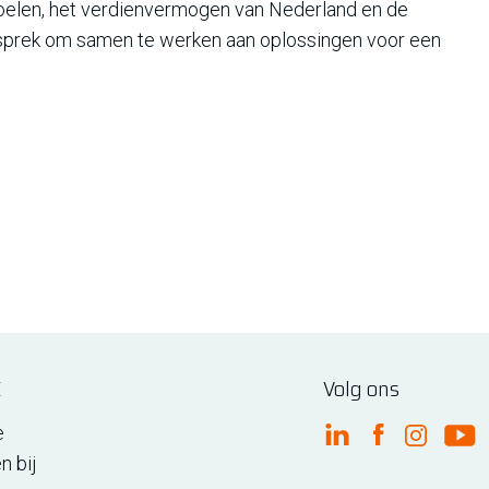
tdoelen, het verdienvermogen van Nederland en de
gesprek om samen te werken aan oplossingen voor een
E
Volg ons
e
FME Linkedin
FME Facebo
FME Ins
FM
n bij