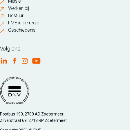
Missie
Werken bij
Bestuur
FME in de regio
Geschiedenis
Volg ons
FME Linkedin
FME Facebook
FME Instagram
FME Youtube
Managementsyteem certificatie DNV iso/iec 27001
Postbus 190, 2700 AD Zoetermeer
Zilverstraat 69, 2718 RP Zoetermeer