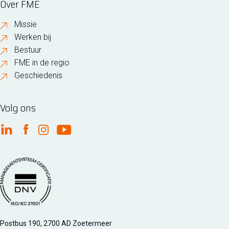
Over FME
Missie
Werken bij
Bestuur
FME in de regio
Geschiedenis
Volg ons
FME Linkedin
FME Facebook
FME Instagram
FME Youtube
Managementsyteem certificatie DNV iso/iec 27001
Postbus 190, 2700 AD Zoetermeer