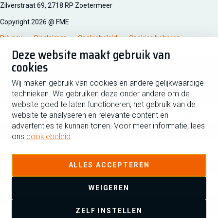
Zilverstraat 69, 2718 RP Zoetermeer
Copyright 2026 @ FME
Privacy
Disclaimer
Cookiebeleid
Cookies beheren
Deze website maakt gebruik van
cookies
Schrijf je in voor de nieuwsbrief
Wij maken gebruik van cookies en andere gelijkwaardige
technieken. We gebruiken deze onder andere om de
Voornaam
Tussen
website goed te laten functioneren, het gebruik van de
website te analyseren en relevante content en
advertenties te kunnen tonen. Voor meer informatie, lees
Achternaam
ons
cookiebeleid
.
E-mailadres
ALLES ACCEPTEREN
WEIGEREN
Ja ik schrijf me in voor de nieuwsbrief en ga akkoord met de
ZELF INSTELLEN