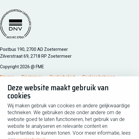
Managementsyteem certificatie DNV iso/iec 27001
Postbus 190, 2700 AD Zoetermeer
Zilverstraat 69, 2718 RP Zoetermeer
Copyright 2026 @ FME
Privacy
Disclaimer
Cookiebeleid
Cookies beheren
Deze website maakt gebruik van
cookies
Schrijf je in voor de nieuwsbrief
Wij maken gebruik van cookies en andere gelijkwaardige
technieken. We gebruiken deze onder andere om de
Voornaam
Tussen
website goed te laten functioneren, het gebruik van de
website te analyseren en relevante content en
advertenties te kunnen tonen. Voor meer informatie, lees
Achternaam