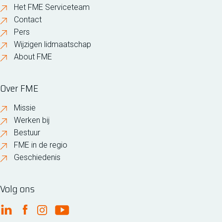
Het FME Serviceteam
Contact
Pers
Wijzigen lidmaatschap
About FME
Over FME
Missie
Werken bij
Bestuur
FME in de regio
Geschiedenis
Volg ons
FME Linkedin
FME Facebook
FME Instagram
FME Youtube