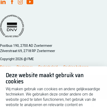
FME Linkedin
FME Facebook
FME Instagram
FME Youtube
Managementsyteem certificatie DNV iso/iec 27001
Postbus 190, 2700 AD Zoetermeer
Zilverstraat 69, 2718 RP Zoetermeer
Copyright 2026 @ FME
Privacy
Disclaimer
Cookiebeleid
Cookies beheren
Deze website maakt gebruik van
cookies
Schrijf je in voor de nieuwsbrief
Wij maken gebruik van cookies en andere gelijkwaardige
technieken. We gebruiken deze onder andere om de
Voornaam
Tussen
website goed te laten functioneren, het gebruik van de
website te analyseren en relevante content en