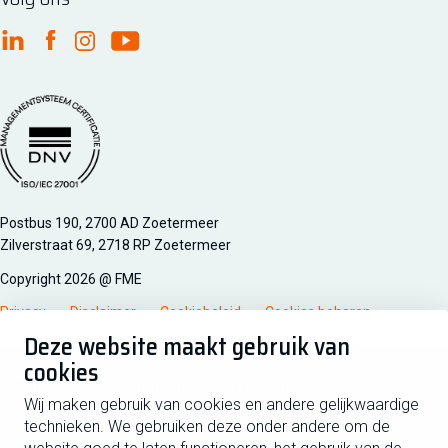
FME Linkedin
FME Facebook
FME Instagram
FME Youtube
Managementsyteem certificatie DNV iso/iec 27001
Postbus 190, 2700 AD Zoetermeer
Zilverstraat 69, 2718 RP Zoetermeer
Copyright 2026 @ FME
Privacy
Disclaimer
Cookiebeleid
Cookies beheren
Deze website maakt gebruik van
cookies
Schrijf je in voor de nieuwsbrief
Wij maken gebruik van cookies en andere gelijkwaardige
technieken. We gebruiken deze onder andere om de
Voornaam
Tussen