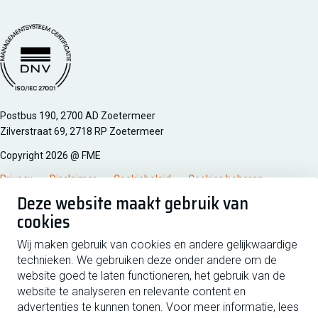
Managementsyteem certificatie DNV iso/iec 27001
Postbus 190, 2700 AD Zoetermeer
Zilverstraat 69, 2718 RP Zoetermeer
Copyright 2026 @ FME
Privacy
Disclaimer
Cookiebeleid
Cookies beheren
Deze website maakt gebruik van
cookies
Schrijf je in voor de nieuwsbrief
Wij maken gebruik van cookies en andere gelijkwaardige
technieken. We gebruiken deze onder andere om de
Voornaam
Tussen
website goed te laten functioneren, het gebruik van de
website te analyseren en relevante content en
advertenties te kunnen tonen. Voor meer informatie, lees
Achternaam