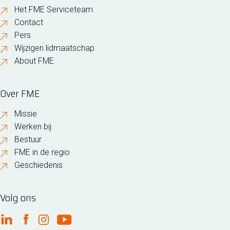
Het FME Serviceteam
Contact
Pers
Wijzigen lidmaatschap
About FME
Over FME
Missie
Werken bij
Bestuur
FME in de regio
Geschiedenis
Volg ons
FME Linkedin
FME Facebook
FME Instagram
FME Youtube