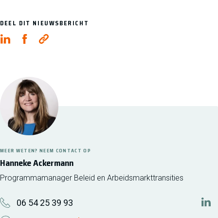
DEEL DIT NIEUWSBERICHT
MEER WETEN? NEEM CONTACT OP
Hanneke Ackermann
Programmamanager Beleid en Arbeidsmarkttransities
06 54 25 39 93
htt