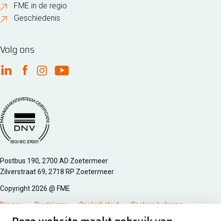
FME in de regio
Geschiedenis
Volg ons
FME Linkedin
FME Facebook
FME Instagram
FME Youtube
Managementsyteem certificatie DNV iso/iec 27001
Postbus 190, 2700 AD Zoetermeer
Zilverstraat 69, 2718 RP Zoetermeer
Copyright 2026 @ FME
Privacy
Disclaimer
Cookiebeleid
Cookies beheren