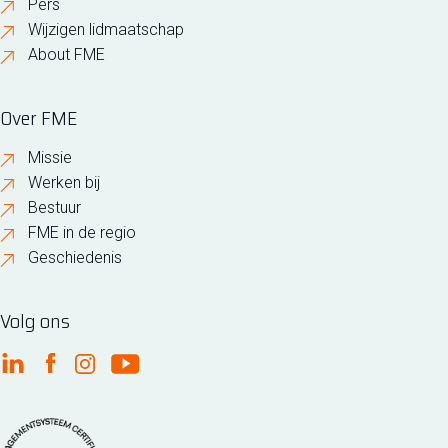
Pers
Wijzigen lidmaatschap
About FME
Over FME
Missie
Werken bij
Bestuur
FME in de regio
Geschiedenis
Volg ons
FME Linkedin
FME Facebook
FME Instagram
FME Youtube