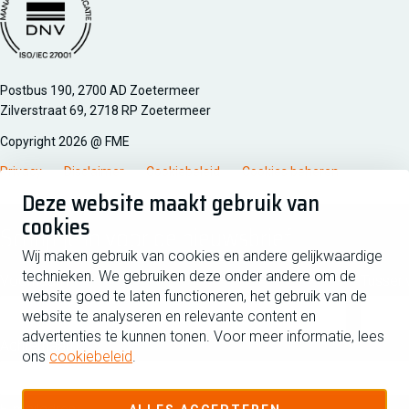
Managementsyteem certificatie DNV iso/iec 27001
Postbus 190, 2700 AD Zoetermeer
Zilverstraat 69, 2718 RP Zoetermeer
Copyright 2026 @ FME
Privacy
Disclaimer
Cookiebeleid
Cookies beheren
Deze website maakt gebruik van
cookies
Schrijf je in voor de nieuwsbrief
Wij maken gebruik van cookies en andere gelijkwaardige
technieken. We gebruiken deze onder andere om de
Voornaam
Tussen
website goed te laten functioneren, het gebruik van de
website te analyseren en relevante content en
advertenties te kunnen tonen. Voor meer informatie, lees
Achternaam
ons
cookiebeleid
.