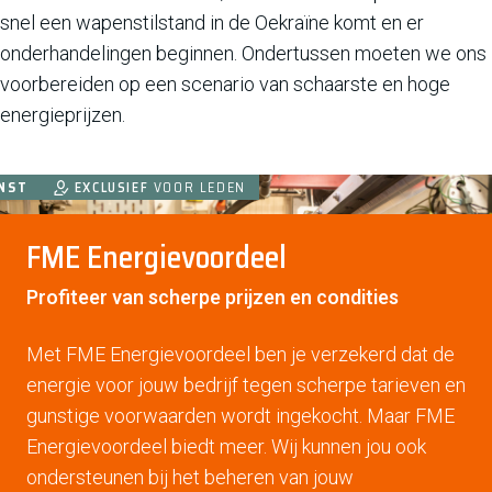
snel een wapenstilstand in de Oekraïne komt en er
onderhandelingen beginnen. Ondertussen moeten we ons
voorbereiden op een scenario van schaarste en hoge
energieprijzen.
ODUCT
NST
EXCLUSIEF
VOOR LEDEN
FME Energievoordeel
Profiteer van scherpe prijzen en condities
Met FME Energievoordeel ben je verzekerd dat de
energie voor jouw bedrijf tegen scherpe tarieven en
gunstige voorwaarden wordt ingekocht. Maar FME
Energievoordeel biedt meer. Wij kunnen jou ook
ondersteunen bij het beheren van jouw