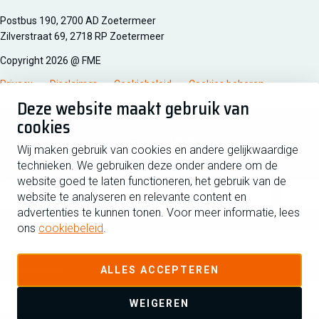
Managementsyteem certificatie DNV iso/iec 27001
Postbus 190, 2700 AD Zoetermeer
Zilverstraat 69, 2718 RP Zoetermeer
Copyright 2026 @ FME
Privacy
Disclaimer
Cookiebeleid
Cookies beheren
Deze website maakt gebruik van
cookies
Schrijf je in voor de nieuwsbrief
Wij maken gebruik van cookies en andere gelijkwaardige
technieken. We gebruiken deze onder andere om de
Voornaam
Tussen
website goed te laten functioneren, het gebruik van de
website te analyseren en relevante content en
advertenties te kunnen tonen. Voor meer informatie, lees
Achternaam
ons
cookiebeleid
.
E-mailadres
ALLES ACCEPTEREN
WEIGEREN