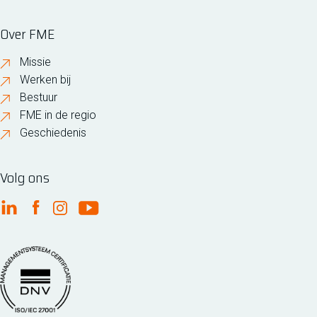
Over FME
Missie
Werken bij
Bestuur
FME in de regio
Geschiedenis
Volg ons
FME Linkedin
FME Facebook
FME Instagram
FME Youtube