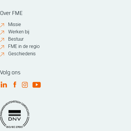
Over FME
Missie
Werken bij
Bestuur
FME in de regio
Geschiedenis
Volg ons
FME Linkedin
FME Facebook
FME Instagram
FME Youtube