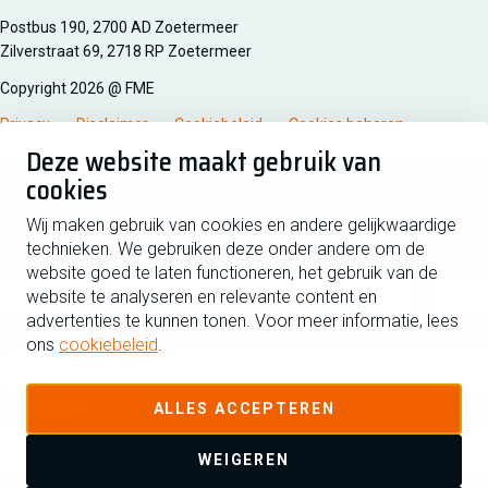
Managementsyteem certificatie DNV iso/iec 27001
Postbus 190, 2700 AD Zoetermeer
Zilverstraat 69, 2718 RP Zoetermeer
Copyright 2026 @ FME
Privacy
Disclaimer
Cookiebeleid
Cookies beheren
Deze website maakt gebruik van
cookies
Schrijf je in voor de nieuwsbrief
Wij maken gebruik van cookies en andere gelijkwaardige
technieken. We gebruiken deze onder andere om de
Voornaam
Tussen
website goed te laten functioneren, het gebruik van de
website te analyseren en relevante content en
advertenties te kunnen tonen. Voor meer informatie, lees
Achternaam
ons
cookiebeleid
.
E-mailadres
ALLES ACCEPTEREN
WEIGEREN