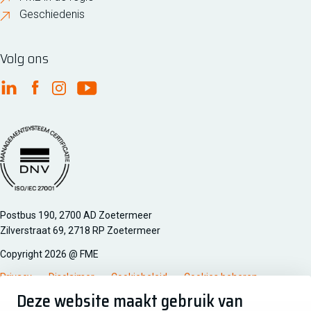
Geschiedenis
Volg ons
FME Linkedin
FME Facebook
FME Instagram
FME Youtube
Managementsyteem certificatie DNV iso/iec 27001
Postbus 190, 2700 AD Zoetermeer
Zilverstraat 69, 2718 RP Zoetermeer
Copyright 2026 @ FME
Privacy
Disclaimer
Cookiebeleid
Cookies beheren
Deze website maakt gebruik van