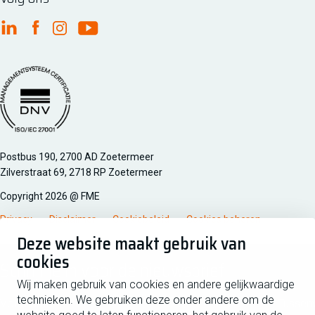
FME Linkedin
FME Facebook
FME Instagram
FME Youtube
Managementsyteem certificatie DNV iso/iec 27001
Postbus 190, 2700 AD Zoetermeer
Zilverstraat 69, 2718 RP Zoetermeer
Copyright 2026 @ FME
Privacy
Disclaimer
Cookiebeleid
Cookies beheren
Deze website maakt gebruik van
cookies
Schrijf je in voor de nieuwsbrief
Wij maken gebruik van cookies en andere gelijkwaardige
technieken. We gebruiken deze onder andere om de
Voornaam
Tussen