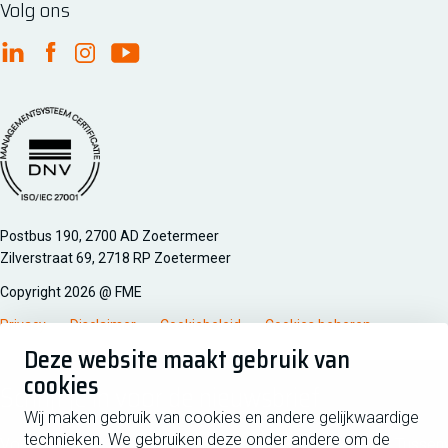
Volg ons
FME Linkedin
FME Facebook
FME Instagram
FME Youtube
Managementsyteem certificatie DNV iso/iec 27001
Postbus 190, 2700 AD Zoetermeer
Zilverstraat 69, 2718 RP Zoetermeer
Copyright 2026 @ FME
Privacy
Disclaimer
Cookiebeleid
Cookies beheren
Deze website maakt gebruik van
cookies
Schrijf je in voor de nieuwsbrief
Wij maken gebruik van cookies en andere gelijkwaardige
technieken. We gebruiken deze onder andere om de
Voornaam
Tussen