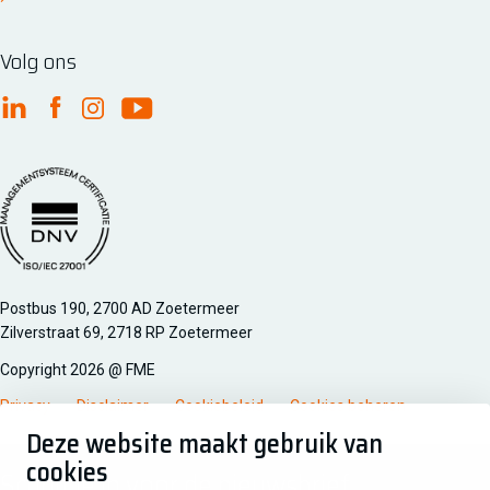
Volg ons
FME Linkedin
FME Facebook
FME Instagram
FME Youtube
Managementsyteem certificatie DNV iso/iec 27001
Postbus 190, 2700 AD Zoetermeer
Zilverstraat 69, 2718 RP Zoetermeer
Copyright 2026 @ FME
Privacy
Disclaimer
Cookiebeleid
Cookies beheren
Deze website maakt gebruik van
cookies
Schrijf je in voor de nieuwsbrief