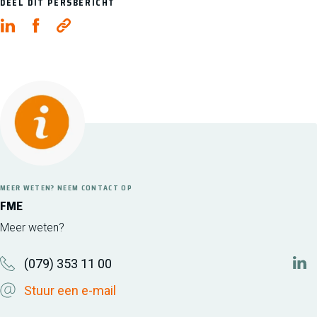
DEEL DIT PERSBERICHT
MEER WETEN? NEEM CONTACT OP
FME
Meer weten?
(079) 353 11 00
htt
Stuur een e-mail