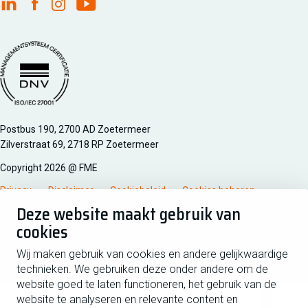
FME Linkedin
FME Facebook
FME Instagram
FME Youtube
Managementsyteem certificatie DNV iso/iec 27001
Postbus 190, 2700 AD Zoetermeer
Zilverstraat 69, 2718 RP Zoetermeer
Copyright 2026 @ FME
Privacy
Disclaimer
Cookiebeleid
Cookies beheren
Deze website maakt gebruik van
cookies
Schrijf je in voor de nieuwsbrief
Wij maken gebruik van cookies en andere gelijkwaardige
technieken. We gebruiken deze onder andere om de
Voornaam
Tussen
website goed te laten functioneren, het gebruik van de
website te analyseren en relevante content en