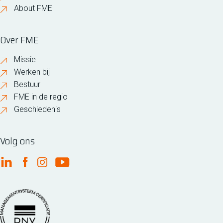
About FME
Over FME
Missie
Werken bij
Bestuur
FME in de regio
Geschiedenis
Volg ons
FME Linkedin
FME Facebook
FME Instagram
FME Youtube