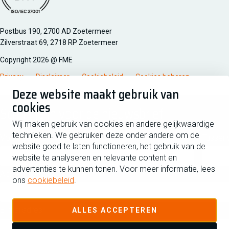
Managementsyteem certificatie DNV iso/iec 27001
Postbus 190, 2700 AD Zoetermeer
Zilverstraat 69, 2718 RP Zoetermeer
Copyright 2026 @ FME
Privacy
Disclaimer
Cookiebeleid
Cookies beheren
Deze website maakt gebruik van
cookies
Schrijf je in voor de nieuwsbrief
Wij maken gebruik van cookies en andere gelijkwaardige
technieken. We gebruiken deze onder andere om de
Voornaam
Tussen
website goed te laten functioneren, het gebruik van de
website te analyseren en relevante content en
advertenties te kunnen tonen. Voor meer informatie, lees
Achternaam
ons
cookiebeleid
.
E-mailadres
ALLES ACCEPTEREN