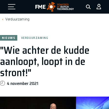
FME Logo, to the homepage
Verduurzaming
NIEUWS
VERDUURZAMING
"Wie achter de kudde
aanloopt, loopt in de
stront!"
4 november 2021