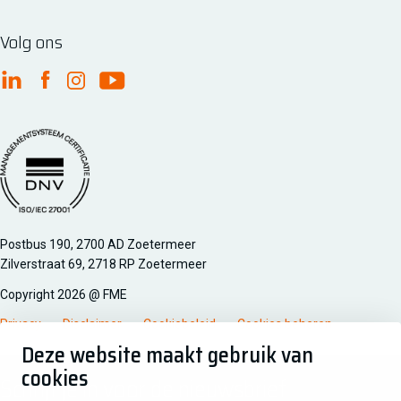
Volg ons
FME Linkedin
FME Facebook
FME Instagram
FME Youtube
Managementsyteem certificatie DNV iso/iec 27001
Postbus 190, 2700 AD Zoetermeer
Zilverstraat 69, 2718 RP Zoetermeer
Copyright 2026 @ FME
Privacy
Disclaimer
Cookiebeleid
Cookies beheren
Deze website maakt gebruik van
cookies
Schrijf je in voor de nieuwsbrief