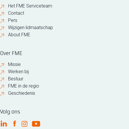
Het FME Serviceteam
Contact
Pers
Wijzigen lidmaatschap
About FME
Over FME
Missie
Werken bij
Bestuur
FME in de regio
Geschiedenis
Volg ons
FME Linkedin
FME Facebook
FME Instagram
FME Youtube