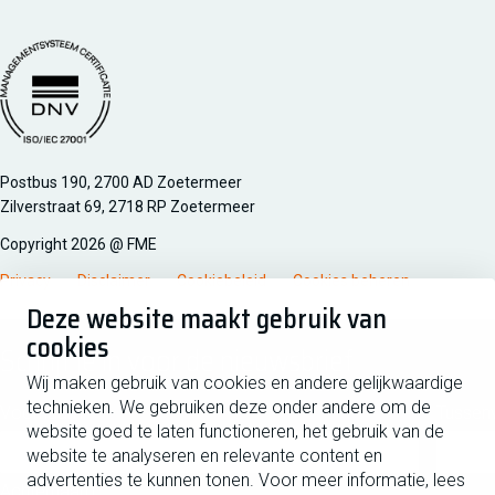
Managementsyteem certificatie DNV iso/iec 27001
Postbus 190, 2700 AD Zoetermeer
Zilverstraat 69, 2718 RP Zoetermeer
Copyright 2026 @ FME
Privacy
Disclaimer
Cookiebeleid
Cookies beheren
Deze website maakt gebruik van
cookies
Schrijf je in voor de nieuwsbrief
Wij maken gebruik van cookies en andere gelijkwaardige
technieken. We gebruiken deze onder andere om de
Voornaam
Tussen
website goed te laten functioneren, het gebruik van de
website te analyseren en relevante content en
advertenties te kunnen tonen. Voor meer informatie, lees
Achternaam