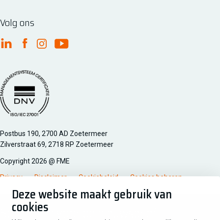
Volg ons
FME Linkedin
FME Facebook
FME Instagram
FME Youtube
Managementsyteem certificatie DNV iso/iec 27001
Postbus 190, 2700 AD Zoetermeer
Zilverstraat 69, 2718 RP Zoetermeer
Copyright 2026 @ FME
Privacy
Disclaimer
Cookiebeleid
Cookies beheren
Deze website maakt gebruik van
cookies
Schrijf je in voor de nieuwsbrief