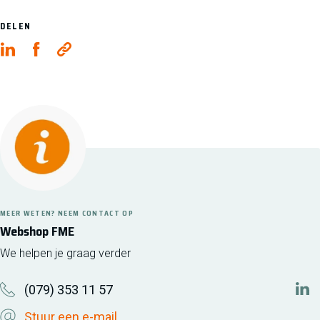
DELEN
MEER WETEN? NEEM CONTACT OP
Webshop FME
We helpen je graag verder
(079) 353 11 57
htt
Stuur een e-mail