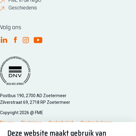
FME in de regio
Geschiedenis
Volg ons
FME Linkedin
FME Facebook
FME Instagram
FME Youtube
Managementsyteem certificatie DNV iso/iec 27001
Postbus 190, 2700 AD Zoetermeer
Zilverstraat 69, 2718 RP Zoetermeer
Copyright 2026 @ FME
Privacy
Disclaimer
Cookiebeleid
Cookies beheren
Deze website maakt gebruik van