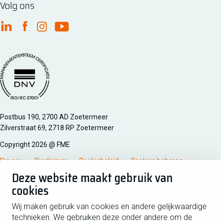
Volg ons
FME Linkedin
FME Facebook
FME Instagram
FME Youtube
Managementsyteem certificatie DNV iso/iec 27001
Postbus 190, 2700 AD Zoetermeer
Zilverstraat 69, 2718 RP Zoetermeer
Copyright 2026 @ FME
Privacy
Disclaimer
Cookiebeleid
Cookies beheren
Deze website maakt gebruik van
cookies
Schrijf je in voor de nieuwsbrief
Wij maken gebruik van cookies en andere gelijkwaardige
technieken. We gebruiken deze onder andere om de
Voornaam
Tussen