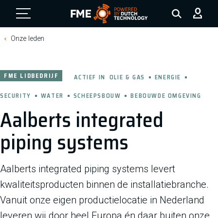
FME Logo, to the homepage
Onze leden
FME LIDBEDRIJF
ACTIEF IN
OLIE & GAS
ENERGIE
SECURITY
WATER
SCHEEPSBOUW
BEBOUWDE OMGEVING
Aalberts integrated
piping systems
Aalberts integrated piping systems levert
kwaliteitsproducten binnen de installatiebranche.
Vanuit onze eigen productielocatie in Nederland
leveren wij door heel Europa én daar buiten onze