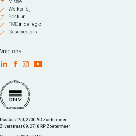
Missie
Werken bij
Bestuur
FME in de regio
Geschiedenis
Volg ons
FME Linkedin
FME Facebook
FME Instagram
FME Youtube
Managementsyteem certificatie DNV iso/iec 27001
Postbus 190, 2700 AD Zoetermeer
Zilverstraat 69, 2718 RP Zoetermeer