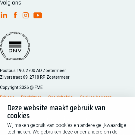
Volg ons
FME Linkedin
FME Facebook
FME Instagram
FME Youtube
Managementsyteem certificatie DNV iso/iec 27001
Postbus 190, 2700 AD Zoetermeer
Zilverstraat 69, 2718 RP Zoetermeer
Copyright 2026 @ FME
Privacy
Disclaimer
Cookiebeleid
Cookies beheren
Deze website maakt gebruik van
cookies
Schrijf je in voor de nieuwsbrief
Wij maken gebruik van cookies en andere gelijkwaardige
technieken. We gebruiken deze onder andere om de
Voornaam
Tussen