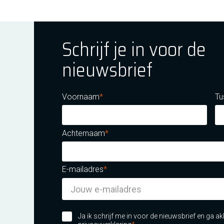
Schrijf je in voor de
nieuwsbrief
ok
tagram
E Youtube
Voornaam
Tu
Achternaam
E-mailadres
m certificatie DNV iso/iec 27001
Ja ik schrijf me in voor de nieuwsbrief en ga 