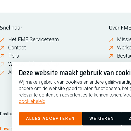
Snel naar
Over FM
Het FME Serviceteam
Missi
Contact
Werke
Pers
Bestu
Wijzigen lidmaatschap
FME i
Deze website maakt gebruik van cook
About FME
Gesch
Wij maken gebruik van cookies en andere gelijkwaardi
andere om de website goed te laten functioneren, het 
relevante content en advertenties te kunnen tonen. Voo
cookiebeleid
.
Postbus 190, 2700 AD Zoetermeer
Zilverstraat 69, 2718 RP Zoete
ALLES ACCEPTEREN
WEIGEREN
Privacy
Disclaimer
Cookiebeleid
Cookies beheren