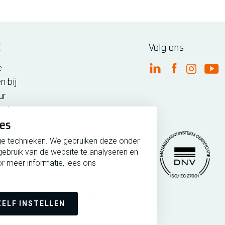
E
Volg ons
e
FME Linkedin
FME Facebo
FME Ins
FM
n bij
ur
n de regio
ies
iedenis
ge technieken. We gebruiken deze onder
gebruik van de website te analyseren en
r meer informatie, lees ons
rmeer
Copyright 2026 @ FME
Managementsytee
ZELF INSTELLEN