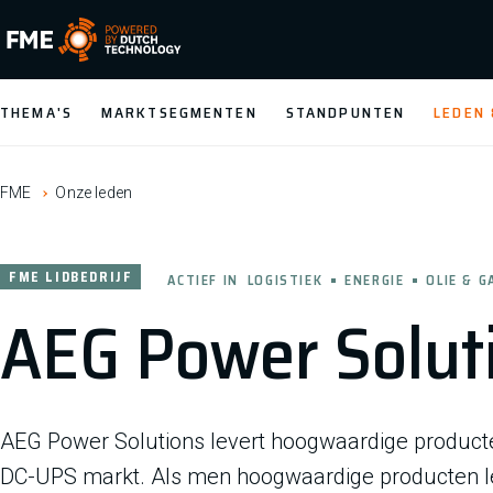
FME Logo, to the homepage
THEMA'S
MARKTSEGMENTEN
STANDPUNTEN
LEDEN
FME
Onze leden
FME LIDBEDRIJF
ACTIEF IN
LOGISTIEK
ENERGIE
OLIE & G
AEG Power Soluti
AEG Power Solutions levert hoogwaardige producte
DC-UPS markt. Als men hoogwaardige producten le