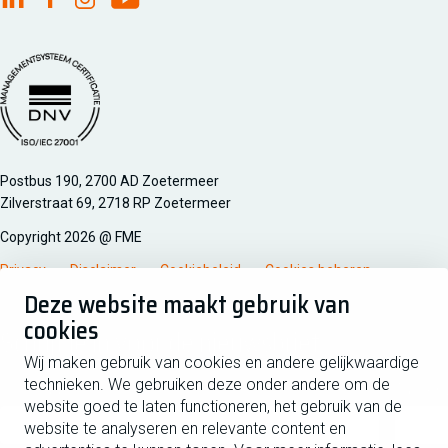
FME Linkedin
FME Facebook
FME Instagram
FME Youtube
Managementsyteem certificatie DNV iso/iec 27001
Postbus 190, 2700 AD Zoetermeer
Zilverstraat 69, 2718 RP Zoetermeer
Copyright 2026 @ FME
Privacy
Disclaimer
Cookiebeleid
Cookies beheren
Deze website maakt gebruik van
cookies
Schrijf je in voor de nieuwsbrief
Wij maken gebruik van cookies en andere gelijkwaardige
technieken. We gebruiken deze onder andere om de
Voornaam
Tussen
website goed te laten functioneren, het gebruik van de
website te analyseren en relevante content en