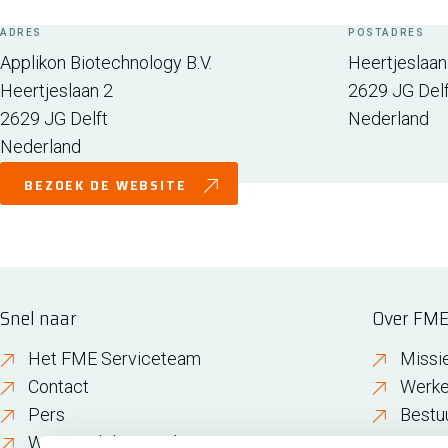
ADRES
POSTADRES
Applikon Biotechnology B.V.
Heertjeslaan
Heertjeslaan 2
2629 JG
Del
2629 JG
Delft
Nederland
Nederland
BEZOEK DE WEBSITE
Snel naar
Over FM
Het FME Serviceteam
Missi
Contact
Werke
Pers
Bestu
Wijzigen lidmaatschap
FME i