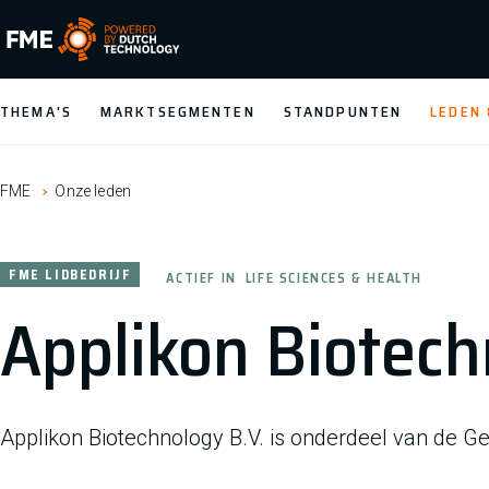
FME Logo, to the homepage
THEMA'S
MARKTSEGMENTEN
STANDPUNTEN
LEDEN
FME
Onze leden
FME LIDBEDRIJF
ACTIEF IN
LIFE SCIENCES & HEALTH
Applikon Biotech
Applikon Biotechnology B.V. is onderdeel van de G