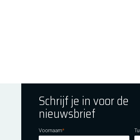
Schrijf je in voor de
nieuwsbrief
ok
tagram
E Youtube
Voornaam
Tu