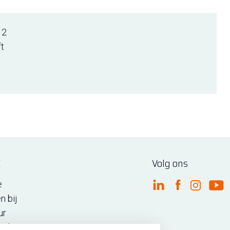
 2
ft
E
Volg ons
e
FME Linkedin
FME Facebo
FME Ins
FM
n bij
ur
n de regio