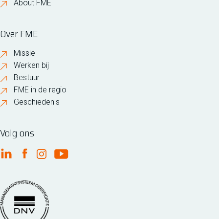
About FME
Over FME
Missie
Werken bij
Bestuur
FME in de regio
Geschiedenis
Volg ons
FME Linkedin
FME Facebook
FME Instagram
FME Youtube