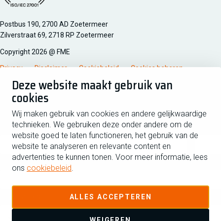
Managementsyteem certificatie DNV iso/iec 27001
Postbus 190, 2700 AD Zoetermeer
Zilverstraat 69, 2718 RP Zoetermeer
Copyright 2026 @ FME
Privacy
Disclaimer
Cookiebeleid
Cookies beheren
Deze website maakt gebruik van
cookies
Schrijf je in voor de nieuwsbrief
Wij maken gebruik van cookies en andere gelijkwaardige
technieken. We gebruiken deze onder andere om de
Voornaam
Tussen
website goed te laten functioneren, het gebruik van de
website te analyseren en relevante content en
advertenties te kunnen tonen. Voor meer informatie, lees
Achternaam
ons
cookiebeleid
.
E-mailadres
ALLES ACCEPTEREN
WEIGEREN