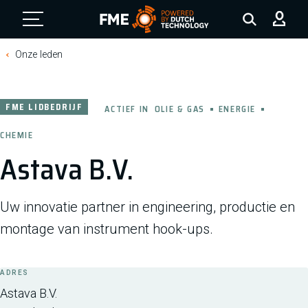
FME Logo, to the homepage
Onze leden
FME LIDBEDRIJF
ACTIEF IN
OLIE & GAS
ENERGIE
CHEMIE
Astava B.V.
Uw innovatie partner in engineering, productie en
montage van instrument hook-ups.
ADRES
Astava B.V.