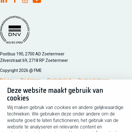
FME Linkedin
FME Facebook
FME Instagram
FME Youtube
Managementsyteem certificatie DNV iso/iec 27001
Postbus 190, 2700 AD Zoetermeer
Zilverstraat 69, 2718 RP Zoetermeer
Copyright 2026 @ FME
Privacy
Disclaimer
Cookiebeleid
Cookies beheren
Deze website maakt gebruik van
cookies
Schrijf je in voor de nieuwsbrief
Wij maken gebruik van cookies en andere gelijkwaardige
technieken. We gebruiken deze onder andere om de
Voornaam
Tussen
website goed te laten functioneren, het gebruik van de
website te analyseren en relevante content en