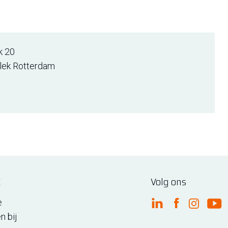
k 20
lek Rotterdam
E
Volg ons
e
FME Linkedin
FME Facebo
FME Ins
FM
n bij