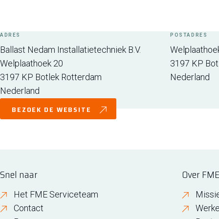
ADRES
POSTADRES
Ballast Nedam Installatietechniek B.V.
Welplaathoe
Welplaathoek 20
3197 KP
Bot
3197 KP
Botlek Rotterdam
Nederland
Nederland
BEZOEK DE WEBSITE
Snel naar
Over FM
Het FME Serviceteam
Missi
Contact
Werke