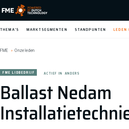
FME Logo, to the homepage
THEMA'S
MARKTSEGMENTEN
STANDPUNTEN
LEDEN
FME
Onze leden
FME LIDBEDRIJF
ACTIEF IN
ANDERS
Ballast Nedam
Installatietechni