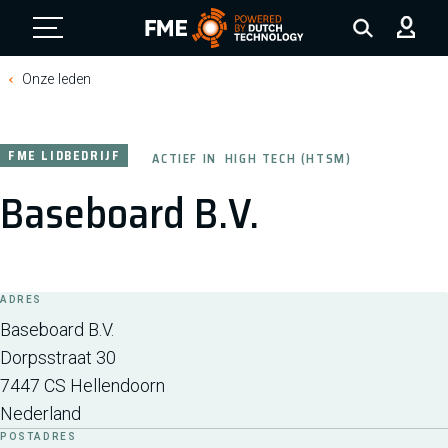
FME Logo, to the homepage
Onze leden
FME LIDBEDRIJF
ACTIEF IN
HIGH TECH (HTSM)
Baseboard B.V.
ADRES
Baseboard B.V.
Dorpsstraat 30
7447 CS
Hellendoorn
Nederland
POSTADRES