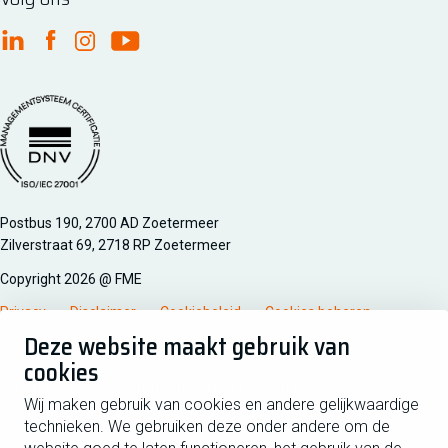
FME Linkedin
FME Facebook
FME Instagram
FME Youtube
Managementsyteem certificatie DNV iso/iec 27001
Postbus 190, 2700 AD Zoetermeer
Zilverstraat 69, 2718 RP Zoetermeer
Copyright 2026 @ FME
Privacy
Disclaimer
Cookiebeleid
Cookies beheren
Deze website maakt gebruik van
cookies
Schrijf je in voor de nieuwsbrief
Wij maken gebruik van cookies en andere gelijkwaardige
technieken. We gebruiken deze onder andere om de
Voornaam
Tussen