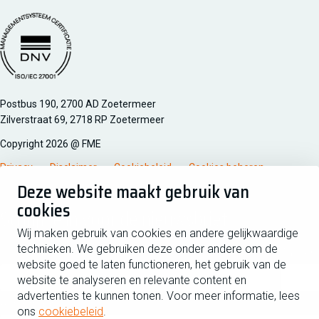
Managementsyteem certificatie DNV iso/iec 27001
Postbus 190, 2700 AD Zoetermeer
Zilverstraat 69, 2718 RP Zoetermeer
Copyright 2026 @ FME
Privacy
Disclaimer
Cookiebeleid
Cookies beheren
Deze website maakt gebruik van
cookies
Schrijf je in voor de nieuwsbrief
Wij maken gebruik van cookies en andere gelijkwaardige
technieken. We gebruiken deze onder andere om de
Voornaam
Tussen
website goed te laten functioneren, het gebruik van de
website te analyseren en relevante content en
advertenties te kunnen tonen. Voor meer informatie, lees
Achternaam
ons
cookiebeleid
.