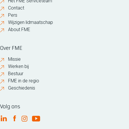
Het FME Serviceteam
Contact
Pers
Wijzigen lidmaatschap
About FME
Over FME
Missie
Werken bij
Bestuur
FME in de regio
Geschiedenis
Volg ons
FME Linkedin
FME Facebook
FME Instagram
FME Youtube