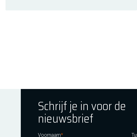
Schrijf je in voor de
nieuwsbrief
ok
tagram
E Youtube
Voornaam
Tu