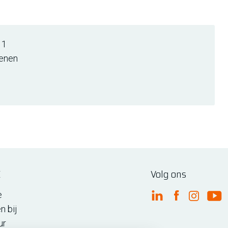
 1
enen
E
Volg ons
e
FME Linkedin
FME Facebo
FME Ins
FM
n bij
ur