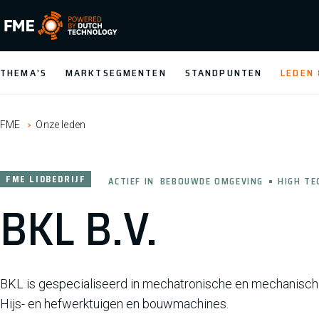
FME Logo, to the homepage
THEMA'S
MARKTSEGMENTEN
STANDPUNTEN
LEDEN
FME
Onze leden
FME LIDBEDRIJF
ACTIEF IN
BEBOUWDE OMGEVING
HIGH TE
BKL B.V.
BKL is gespecialiseerd in mechatronische en mechanische
Hijs- en hefwerktuigen en bouwmachines.