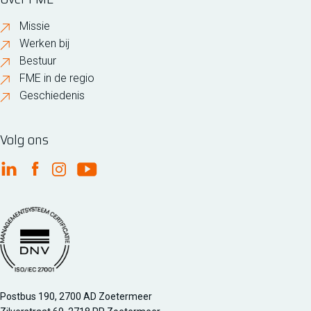
Missie
Werken bij
Bestuur
FME in de regio
Geschiedenis
Volg ons
FME Linkedin
FME Facebook
FME Instagram
FME Youtube
Managementsyteem certificatie DNV iso/iec 27001
Postbus 190, 2700 AD Zoetermeer