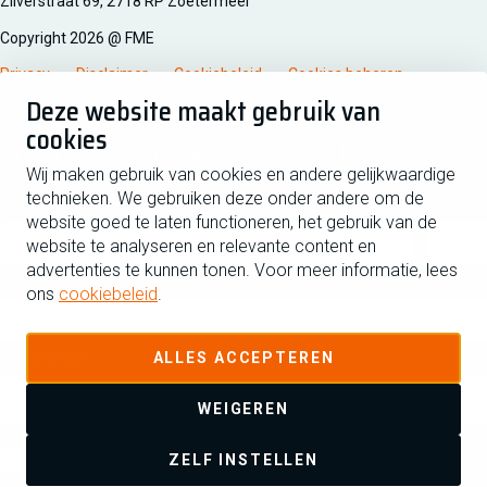
Zilverstraat 69, 2718 RP Zoetermeer
Copyright 2026 @ FME
Privacy
Disclaimer
Cookiebeleid
Cookies beheren
Deze website maakt gebruik van
cookies
Schrijf je in voor de nieuwsbrief
Wij maken gebruik van cookies en andere gelijkwaardige
technieken. We gebruiken deze onder andere om de
Voornaam
Tussen
website goed te laten functioneren, het gebruik van de
website te analyseren en relevante content en
advertenties te kunnen tonen. Voor meer informatie, lees
Achternaam
ons
cookiebeleid
.
E-mailadres
ALLES ACCEPTEREN
WEIGEREN
Ja ik schrijf me in voor de nieuwsbrief en ga akkoord met de
ZELF INSTELLEN
privacyverklaring