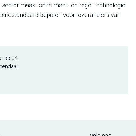
 sector maakt onze meet- en regel technologie
striestandaard bepalen voor leveranciers van
at 55 04
nendaal
E
Volg ons