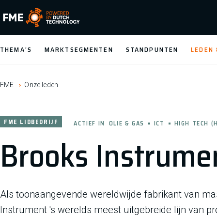
FME Logo, to the homepage
THEMA'S
MARKTSEGMENTEN
STANDPUNTEN
LEDEN
FME
Onze leden
FME LIDBEDRIJF
ACTIEF IN
OLIE & GAS
ICT
HIGH TECH (
Brooks Instrumen
Als toonaangevende wereldwijde fabrikant van ma
Instrument 's werelds meest uitgebreide lijn van p