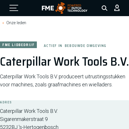
FME Logo, to the homepage
Onze leden
FME LIDBEDRIJF
ACTIEF IN
BEBOUWDE OMGEVING
Caterpillar Work Tools B.V.
Caterpillar Work Tools B.V. produceert uitrustingsstukken
voor machines, zoals graafmachines en wielladers.
ADRES
Caterpillar Work Tools B.V.
Sigarenmakerstraat 9
5232BJ
's-Hertogenbosch