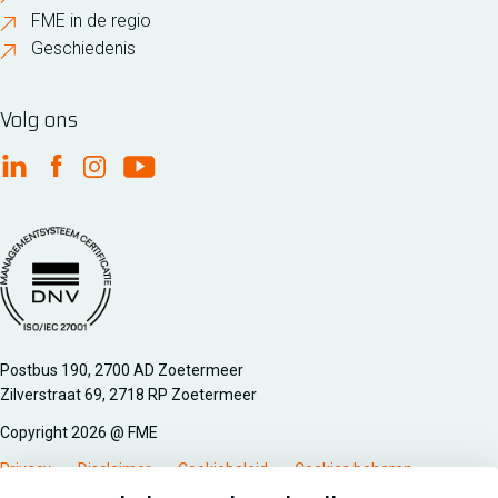
FME in de regio
Geschiedenis
Volg ons
FME Linkedin
FME Facebook
FME Instagram
FME Youtube
Managementsyteem certificatie DNV iso/iec 27001
Postbus 190, 2700 AD Zoetermeer
Zilverstraat 69, 2718 RP Zoetermeer
Copyright 2026 @ FME
Privacy
Disclaimer
Cookiebeleid
Cookies beheren