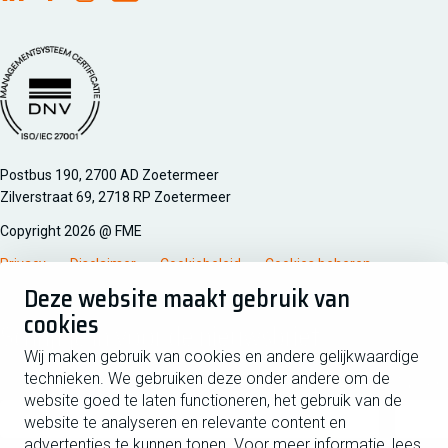
FME Linkedin
FME Facebook
FME Instagram
FME Youtube
Managementsyteem certificatie DNV iso/iec 27001
Postbus 190, 2700 AD Zoetermeer
Zilverstraat 69, 2718 RP Zoetermeer
Copyright 2026 @ FME
Privacy
Disclaimer
Cookiebeleid
Cookies beheren
Deze website maakt gebruik van
cookies
Schrijf je in voor de nieuwsbrief
Wij maken gebruik van cookies en andere gelijkwaardige
technieken. We gebruiken deze onder andere om de
Voornaam
Tussen
website goed te laten functioneren, het gebruik van de
website te analyseren en relevante content en
advertenties te kunnen tonen. Voor meer informatie, lees