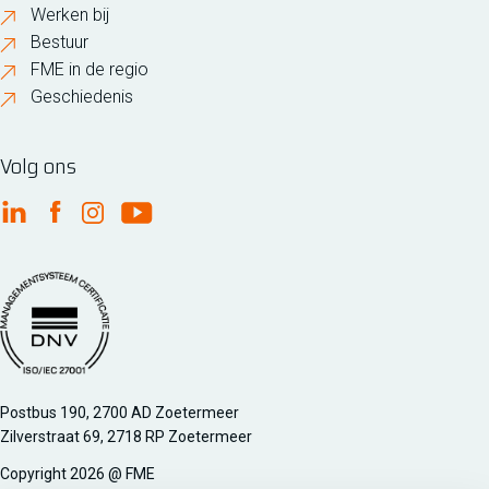
Werken bij
Bestuur
FME in de regio
Geschiedenis
Volg ons
FME Linkedin
FME Facebook
FME Instagram
FME Youtube
Managementsyteem certificatie DNV iso/iec 27001
Postbus 190, 2700 AD Zoetermeer
Zilverstraat 69, 2718 RP Zoetermeer
Copyright 2026 @ FME